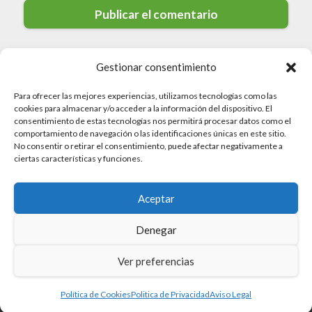
Gestionar consentimiento
Para ofrecer las mejores experiencias, utilizamos tecnologías como las
cookies para almacenar y/o acceder a la información del dispositivo. El
consentimiento de estas tecnologías nos permitirá procesar datos como el
comportamiento de navegación o las identificaciones únicas en este sitio.
No consentir o retirar el consentimiento, puede afectar negativamente a
© 2026 Valdedios.org · Todos los derechos reservados
ciertas características y funciones.
Politica de Privacidad
Aceptar
Aviso Legal
Mapa del sitio
Denegar
Política de Cookies
Ver preferencias
Política de Cookies
Politica de Privacidad
Aviso Legal