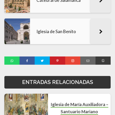
Catedral de Salamanca
Iglesia de San Benito
ENTRADAS RELACIONADAS
Iglesia de María Auxiliadora –
Santuario Mariano