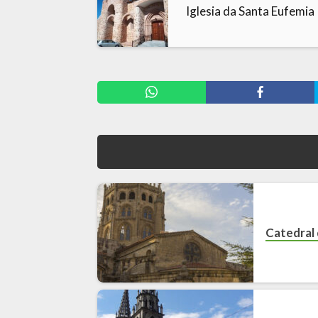
Iglesia da Santa Eufemia
Catedral