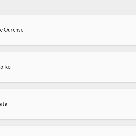
de Ourense
to Rei
sita