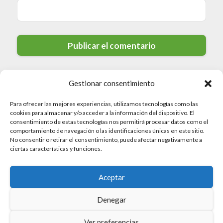
Gestionar consentimiento
Para ofrecer las mejores experiencias, utilizamos tecnologías como las
cookies para almacenar y/o acceder a la información del dispositivo. El
consentimiento de estas tecnologías nos permitirá procesar datos como el
comportamiento de navegación o las identificaciones únicas en este sitio.
No consentir o retirar el consentimiento, puede afectar negativamente a
© 2026 Valdedios.org · Todos los derechos reservados
ciertas características y funciones.
Politica de Privacidad
Aceptar
Aviso Legal
Mapa del sitio
Denegar
Política de Cookies
Ver preferencias