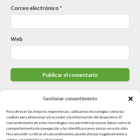
Correo electrónico
*
Web
Gestionar consentimiento
Para ofrecer las mejores experiencias, utilizamos tecnologías como las
cookies para almacenar y/o acceder a la información del dispositivo. El
consentimiento de estas tecnologías nos permitirá procesar datos como el
comportamiento de navegación o las identificaciones únicas en este sitio.
No consentir o retirar el consentimiento, puede afectar negativamente a
© 2026 Valdedios.org · Todos los derechos reservados
ciertas características y funciones.