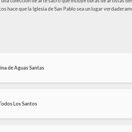
n una colección de arte sacro que incluye obras de artistas d
icos hace que la Iglesia de San Pablo sea un lugar verdader
rina de Aguas Santas
 Todos Los Santos