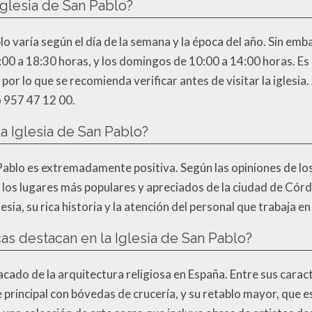
 Iglesia de San Pablo?
blo varía según el día de la semana y la época del año. Sin emba
0:00 a 18:30 horas, y los domingos de 10:00 a 14:00 horas. Es
 por lo que se recomienda verificar antes de visitar la iglesia
 957 47 12 00.
la Iglesia de San Pablo?
Pablo es extremadamente positiva. Según las opiniones de los v
e los lugares más populares y apreciados de la ciudad de Córd
esia, su rica historia y la atención del personal que trabaja en 
cas destacan en la Iglesia de San Pablo?
tacado de la arquitectura religiosa en España. Entre sus cara
 principal con bóvedas de crucería, y su retablo mayor, que