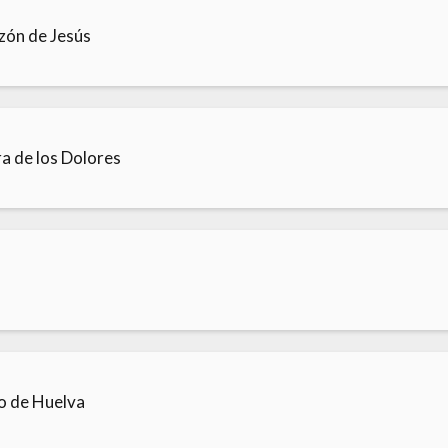
zón de Jesús
a de los Dolores
o de Huelva