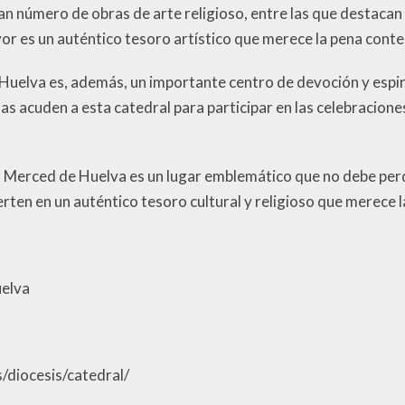
ran número de obras de arte religioso, entre las que destacan 
yor es un auténtico tesoro artístico que merece la pena cont
 Huelva es, además, un importante centro de devoción y espiri
as acuden a esta catedral para participar en las celebraciones 
a Merced de Huelva es un lugar emblemático que no debe perde
ierten en un auténtico tesoro cultural y religioso que merece 
uelva
/diocesis/catedral/