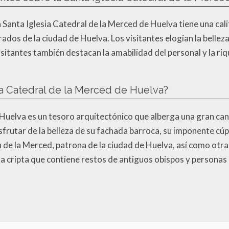
a Santa Iglesia Catedral de la Merced de Huelva tiene una calif
ados de la ciudad de Huelva. Los visitantes elogian la belleza y
antes también destacan la amabilidad del personal y la rique
ia Catedral de la Merced de Huelva?
 Huelva es un tesoro arquitectónico que alberga una gran ca
disfrutar de la belleza de su fachada barroca, su imponente cú
 de la Merced, patrona de la ciudad de Huelva, así como otra
na cripta que contiene restos de antiguos obispos y personas